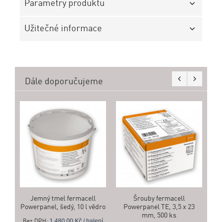
Parametry produktu
Užitečné informace
Dále doporučujeme
Sp
Jemný tmel fermacell
Šrouby fermacell
Powerpanel, šedý, 10 l vědro
Powerpanel TE, 3,5 x 23
mm, 500 ks
1 480,00 Kč / balení
Bez DPH: