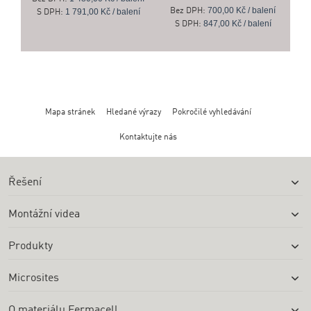
700,00 Kč / balení
1 791,00 Kč / balení
Bez DPH:
S DPH:
847,00 Kč / balení
S DPH:
Mapa stránek
Hledané výrazy
Pokročilé vyhledávání
Kontaktujte nás
Řešení
Montážní videa
Produkty
Microsites
O materiálu Fermacell