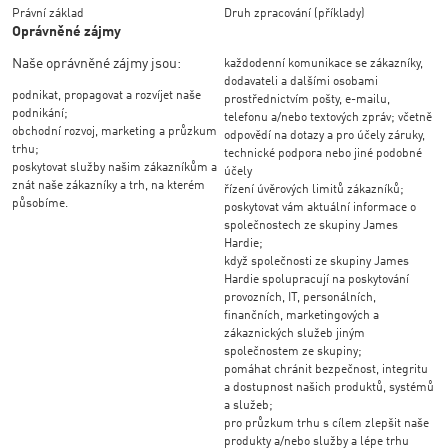
Právní základ
Druh zpracování (příklady)
Oprávněné zájmy
Naše oprávněné zájmy jsou:
každodenní komunikace se zákazníky,
dodavateli a dalšími osobami
podnikat, propagovat a rozvíjet naše
prostřednictvím pošty, e-mailu,
podnikání;
telefonu a/nebo textových zpráv; včetně
obchodní rozvoj, marketing a průzkum
odpovědí na dotazy a pro účely záruky,
trhu;
technické podpora nebo jiné podobné
poskytovat služby našim zákazníkům a
účely
znát naše zákazníky a trh, na kterém
řízení úvěrových limitů zákazníků;
působíme.
poskytovat vám aktuální informace o
společnostech ze skupiny James
Hardie;
když společnosti ze skupiny James
Hardie spolupracují na poskytování
provozních, IT, personálních,
finančních, marketingových a
zákaznických služeb jiným
společnostem ze skupiny;
pomáhat chránit bezpečnost, integritu
a dostupnost našich produktů, systémů
a služeb;
pro průzkum trhu s cílem zlepšit naše
produkty a/nebo služby a lépe trhu