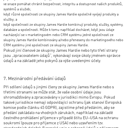
ve snaze pomáhat chránit bezpečnost, integritu a dostupnost našich produktů,
systémů a služeb;
když různé společnosti ze skupiny James Hardie společně vyvíjejí produkty a
služby; a
když společnosti ze skupiny James Hardie kombinují produkty, služby, systémy,
databáze a společnosti. Může k tomu například docházet, když jsou údaje
nacházející se v marketingovém nebo CRM systému jedné společnosti ze
skupiny James Hardie kombinovány a/nebo přeneseny do marketingového nebo
CRM systému jiné společnosti ze skupiny James Hardie.
Pokud jiní členové ze skupiny James Hardie nebo tyto třetí strany
jsou „zpracovatelem údajů“, vykonávají svoje úkoly jménem správce
údajů a na základě jeho pokynů za výše uvedenými účely.
7. Mezinárodní předávání údajů
Při sdílení údajů s jinými členy ze skupiny James Hardie nebo s
třetími stranami se může stát, že vaše osobní údaje jsou
shromažďovány a zpracovávány v jurisdikci mimo Evropu. Pokud
takové jurisdikce nemají odpovídající ochranu (jak stanoví Evropská
komise podle článku 45 GDPR), zajistíme před předáním, aby se
předání zakládalo na vhodných zárukách, například na základě
čestného prohlášení příjemce v případě štítu EU–USA na ochranu
soukromí (pouze pro příjemce z USA) nebo uzavřením tzv.