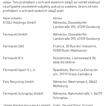
údaje. Toto prohlášení o ochraně osobních údajů se rovněž vztahuje
na případné neuvedené subjekty, pokud je uvedeno, že pro ně toto
prohlášení o ochraně osobních údajů platí.
Název subjektu
Adresa
XI (DL) Holdings GmbH
Německo, Düsseldorfer
Landstraße 395, 47259 Duisburg
Fermacell GmbH
Německo, Düsseldorfer
Landstraße 395, 47259 Duisburg
Fermacell SAS
Francie, 30 Rue de l'Industrie,
92500 Rueil-Malmaison
Fermacell B.V.
Nizozemsko, Loonsewaard 20,
6606 KG Niftrik
Fermacell Spain S.L.U.
Španělsko, Barrio La Estración
s/n, 39719 Oreja-Cantabria
Fels Recycling GmbH
Německo, Westrampe 6, 38442
Wolfsburg
Fermacell Schraplau GmbH
Německo, Bahnhofstraße 1, 06279
Schraplau
James Hardie Insurance Limited
Irsko, Second Floor, Europa