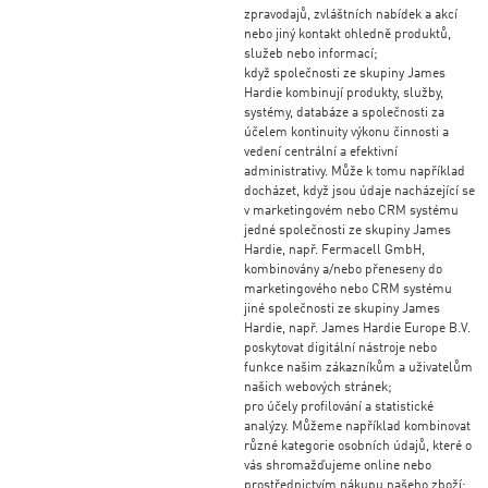
zpravodajů, zvláštních nabídek a akcí
nebo jiný kontakt ohledně produktů,
služeb nebo informací;
když společnosti ze skupiny James
Hardie kombinují produkty, služby,
systémy, databáze a společnosti za
účelem kontinuity výkonu činnosti a
vedení centrální a efektivní
administrativy. Může k tomu například
docházet, když jsou údaje nacházející se
v marketingovém nebo CRM systému
jedné společnosti ze skupiny James
Hardie, např. Fermacell GmbH,
kombinovány a/nebo přeneseny do
marketingového nebo CRM systému
jiné společnosti ze skupiny James
Hardie, např. James Hardie Europe B.V.
poskytovat digitální nástroje nebo
funkce našim zákazníkům a uživatelům
našich webových stránek;
pro účely profilování a statistické
analýzy. Můžeme například kombinovat
různé kategorie osobních údajů, které o
vás shromažďujeme online nebo
prostřednictvím nákupu našeho zboží;