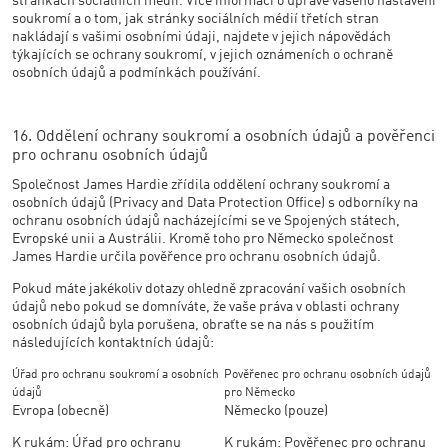
stránkách sociálních médií. Více informací o úpravě vašeho nastavení
soukromí a o tom, jak stránky sociálních médií třetích stran
nakládají s vašimi osobními údaji, najdete v jejich nápovědách
týkajících se ochrany soukromí, v jejich oznámeních o ochraně
osobních údajů a podmínkách používání.
16. Oddělení ochrany soukromí a osobních údajů a pověřenci
pro ochranu osobních údajů
Společnost James Hardie zřídila oddělení ochrany soukromí a
osobních údajů (Privacy and Data Protection Office) s odborníky na
ochranu osobních údajů nacházejícími se ve Spojených státech,
Evropské unii a Austrálii. Kromě toho pro Německo společnost
James Hardie určila pověřence pro ochranu osobních údajů.
Pokud máte jakékoliv dotazy ohledně zpracování vašich osobních
údajů nebo pokud se domníváte, že vaše práva v oblasti ochrany
osobních údajů byla porušena, obraťte se na nás s použitím
následujících kontaktních údajů:
Úřad pro ochranu soukromí a osobních
Pověřenec pro ochranu osobních údajů
údajů
pro Německo
Evropa (obecně)
Německo (pouze)
K rukám: Úřad pro ochranu
K rukám: Pověřenec pro ochranu