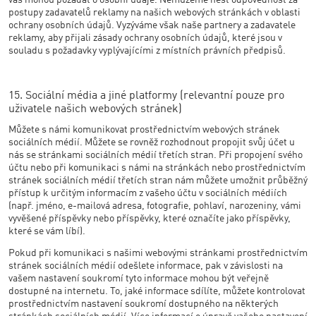
vás mohou požádat o osobní údaje. Nemůžeme nést odpovědnost za
postupy zadavatelů reklamy na našich webových stránkách v oblasti
ochrany osobních údajů. Vyzýváme však naše partnery a zadavatele
reklamy, aby přijali zásady ochrany osobních údajů, které jsou v
souladu s požadavky vyplývajícími z místních právních předpisů.
15. Sociální média a jiné platformy (relevantní pouze pro
uživatele našich webových stránek)
Můžete s námi komunikovat prostřednictvím webových stránek
sociálních médií. Můžete se rovněž rozhodnout propojit svůj účet u
nás se stránkami sociálních médií třetích stran. Při propojení svého
účtu nebo při komunikaci s námi na stránkách nebo prostřednictvím
stránek sociálních médií třetích stran nám můžete umožnit průběžný
přístup k určitým informacím z vašeho účtu v sociálních médiích
(např. jméno, e-mailová adresa, fotografie, pohlaví, narozeniny, vámi
vyvěšené příspěvky nebo příspěvky, které označíte jako příspěvky,
které se vám líbí).
Pokud při komunikaci s našimi webovými stránkami prostřednictvím
stránek sociálních médií odešlete informace, pak v závislosti na
vašem nastavení soukromí tyto informace mohou být veřejně
dostupné na internetu. To, jaké informace sdílíte, můžete kontrolovat
prostřednictvím nastavení soukromí dostupného na některých