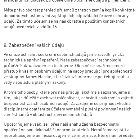
standardních doložek Evropské unie o ochraně údajů s příjemcem.
Máte právo obdržet přehled příjemců z třetích zemí a kopii konkrétně
dohodnutých ustanovení zajišťujících odpovídající úroveň ochrany
údajů. Za tímto účelem se na nás obraťte s použitím kontaktních
údajů uvedených v oddílu 16.
8. Zabezpečení vašich údajů
Ve snaze ochránit soukromí osobních údajů jsme zavedli fyzická,
technická a správní opatření. Naše zabezpečovací technologie
průběžně aktualizujeme a testujeme. Obecně se snažíme omezit
přístup k vašim osobním údajům na osoby pracující pro společnosti
ze skupiny James Hardie, které takové informace potřebují znát, a
vždy v souladu s platnými zákony.
Kromě toho osoby, které pro nás pracují, školíme a seznamujeme s
tím, jak je důležité zachovat mlčenlivost, ochránit soukromí a zajistit
bezpečnost vašich osobních údajů. Zavazujeme se přijmout vhodná
disciplinární opatření za účelem vymáhání plnění povinností našich
zaměstnanců v oblasti ochrany osobních údajů.
Upozorňujeme však, že i přes naši snahu žádná bezpečnostní
opatření nejsou dokonalá či neproniknutelná. Nemůžeme zajistit a
neprohlašujeme ani nezaručujeme, že informace, které nám předáte,