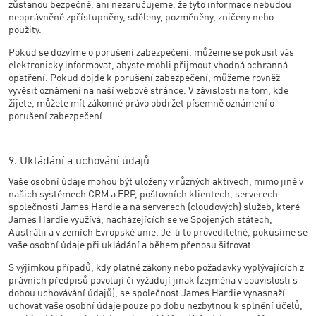
zůstanou bezpečné, ani nezaručujeme, že tyto informace nebudou
neoprávněně zpřístupněny, sděleny, pozměněny, zničeny nebo
použity.
Pokud se dozvíme o porušení zabezpečení, můžeme se pokusit vás
elektronicky informovat, abyste mohli přijmout vhodná ochranná
opatření. Pokud dojde k porušení zabezpečení, můžeme rovněž
vyvěsit oznámení na naší webové stránce. V závislosti na tom, kde
žijete, můžete mít zákonné právo obdržet písemně oznámení o
porušení zabezpečení.
9. Ukládání a uchování údajů
Vaše osobní údaje mohou být uloženy v různých aktivech, mimo jiné v
našich systémech CRM a ERP, poštovních klientech, serverech
společnosti James Hardie a na serverech (cloudových) služeb, které
James Hardie využívá, nacházejících se ve Spojených státech,
Austrálii a v zemích Evropské unie. Je-li to proveditelné, pokusíme se
vaše osobní údaje při ukládání a během přenosu šifrovat.
S výjimkou případů, kdy platné zákony nebo požadavky vyplývajících z
právních předpisů povolují či vyžadují jinak (zejména v souvislosti s
dobou uchovávání údajů), se společnost James Hardie vynasnaží
uchovat vaše osobní údaje pouze po dobu nezbytnou k splnění účelů,