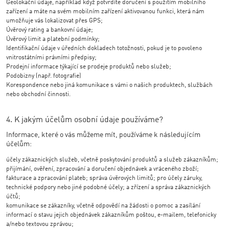
Geolokační údaje, například když potvrdíte doručení s použitím mobilního
zařízení a máte na svém mobilním zařízení aktivovanou funkci, která nám
umožňuje vás lokalizovat přes GPS;
Úvěrový rating a bankovní údaje;
Úvěrový limit a platební podmínky;
Identifikační údaje v úředních dokladech totožnosti, pokud je to povoleno
vnitrostátními právními předpisy;
Prodejní informace týkající se prodeje produktů nebo služeb;
Podobizny (např. fotografie)
Korespondence nebo jiná komunikace s vámi o našich produktech, službách
nebo obchodní činnosti.
4. K jakým účelům osobní údaje používáme?
Informace, které o vás můžeme mít, používáme k následujícím
účelům:
účely zákaznických služeb, včetně poskytování produktů a služeb zákazníkům;
přijímání, ověření, zpracování a doručení objednávek a vráceného zboží;
fakturace a zpracování plateb; správa úvěrových limitů; pro účely záruky,
technické podpory nebo jiné podobné účely; a zřízení a správa zákaznických
účtů;
komunikace se zákazníky, včetně odpovědí na žádosti o pomoc a zasílání
informací o stavu jejich objednávek zákazníkům poštou, e-mailem, telefonicky
a/nebo textovou zprávou;