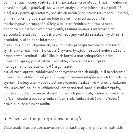
administrativní účely, včetně zjištění, jak zákazníci přistupují k našim webovým
stránkám a jak je používají (tzv. webová analytika, více informací viz oddíl 13
níže) a jak používají platformy sociálních médií (více informací viz oddíl 15 níže);
online marketing podle zájmů (cílení; více informací viz oddíl 12);
marketingové a propagační účely, a to i prostřednictvím e-mailu nebo
podobných elektronických prostředků, zasílání novinek a informačních
zpravodajů, zvláštních nabídek a akcí nebo jiný kontakt se zákazníky ohledně
produktů, služeb nebo informací;
přezkum a plnění objednávek, nákupní nebo prodejní historie od dodavatelů;
výměna informací, včetně ukazatelů výkonu, týkajících se zboží nebo služeb; a
organizování seminářů, akcí, školicích kurzů a marketingových aktivit;
umožnění správy pro strukturu subjektu, řízení a podávání zpráv
managementu, správa kontaktů organizace;
aktualizace, oprava, zablokování nebo výmaz osobních údajů, je-li to relevantní;
umožnit subjektům údajů přístup k jejich osobním údajům a jejich kontrolu; a
výzkumné účely, a to i v souvislosti se zkušeností zákazníků v rámci průzkumu
trhu a odvětví; použití v každodenní korespondenci (např. e-mailové zprávy,
dopisy atd.); dodržování příslušných právních povinností, včetně odpovědi na
nařízení soudu; a podpora funkce řízení rizik, funkce dodržování předpisů,
právní funkce a funkce auditu.
5. Právní základ pro zpracování údajů
Vaše osobní údaje zpracováváme na následujícím právním základě: