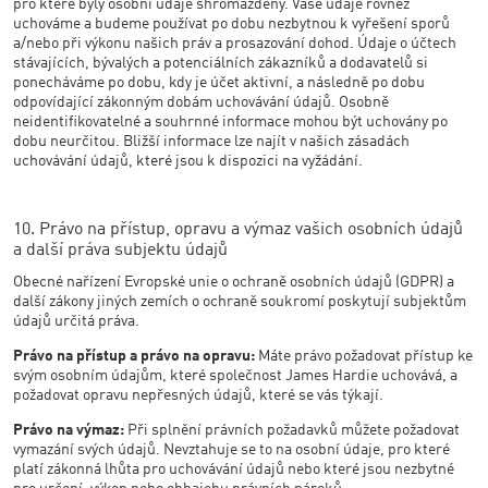
pro které byly osobní údaje shromážděny. Vaše údaje rovněž
uchováme a budeme používat po dobu nezbytnou k vyřešení sporů
a/nebo při výkonu našich práv a prosazování dohod. Údaje o účtech
stávajících, bývalých a potenciálních zákazníků a dodavatelů si
ponecháváme po dobu, kdy je účet aktivní, a následně po dobu
odpovídající zákonným dobám uchovávání údajů. Osobně
neidentifikovatelné a souhrnné informace mohou být uchovány po
dobu neurčitou. Bližší informace lze najít v našich zásadách
uchovávání údajů, které jsou k dispozici na vyžádání.
10. Právo na přístup, opravu a výmaz vašich osobních údajů
a další práva subjektu údajů
Obecné nařízení Evropské unie o ochraně osobních údajů (GDPR) a
další zákony jiných zemích o ochraně soukromí poskytují subjektům
údajů určitá práva.
Právo na přístup a právo na opravu:
Máte právo požadovat přístup ke
svým osobním údajům, které společnost James Hardie uchovává, a
požadovat opravu nepřesných údajů, které se vás týkají.
Právo na výmaz:
Při splnění právních požadavků můžete požadovat
vymazání svých údajů. Nevztahuje se to na osobní údaje, pro které
platí zákonná lhůta pro uchovávání údajů nebo které jsou nezbytné