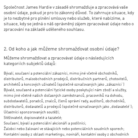
Společnost James Hardie v zásadě shromažďuje a zpracovává vaše
osobní údaje, pokud je pro to zákonný důvod. To zahrnuje situace, kdy
je to nezbytné pro plnění smlouvy nebo služeb, které nabízíme, a
situace, kdy se jedná o náš oprávněný zájem zpracovávat údaje nebo o
zpracování na základě uděleného souhlasu.
2. Od koho a jak můžeme shromažďovat osobní údaje?
Můžeme shromažďovat a zpracovávat údaje o následujících
kategoriích subjektů údajů:
Bývalí, současní a potenciální zákazníci, mimo jiné včetně obchodníků,
distributorů, maloobchodních prodejců, distribučních partnerů, zhotovitelů,
architektů a koncových uživatelů (společně označovaných jako „zákazníci“)
Bývalé, současné a potenciální fyzické osoby poskytující nám zboží a služby,
mimo jiné včetně našich dočasných zaměstnanců, pracovníků na dohodu,
subdodavatelů, poradců, znalců, členů správní rady, auditorů, obchodníků,
distributorů, dodavatelů a prodejců (společně označovaných jako „dodavatelé“);
Účastníci sponzorovaných soutěží;
Stěžovatelé, dopisovatelé a tazatelé;
Současní, bývalí a potenciální akcionáři a podílníci;
Žalobci nebo žalovaní ve stávajících nebo potenciálních soudních sporech;
Kontaktní osoby z oblasti marketingu, novináři, kontaktní osoby z obchodních