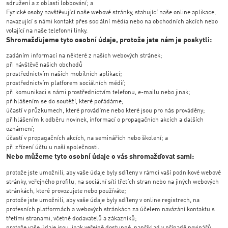
sdružení a z oblasti lobbování; a
Fyzické osoby navštěvující naše webové stránky, stahující naše online aplikace,
navazující s námi kontakt přes sociální média nebo na obchodních akcích nebo
volající na naše telefonní linky.
Shromažďujeme tyto osobní údaje, protože jste nám je poskytli:
zadáním informací na některé z našich webových stránek;
při návštěvě našich obchodů
prostřednictvím našich mobilních aplikací;
prostřednictvím platforem sociálních médií;
při komunikaci s námi prostřednictvím telefonu, e-mailu nebo jinak;
přihlášením se do soutěží, které pořádáme;
účastí v průzkumech, které provádíme nebo které jsou pro nás prováděny;
přihlášením k odběru novinek, informací o propagačních akcích a dalších
oznámení;
účastí v propagačních akcích, na seminářích nebo školení; a
při zřízení účtu u naší společnosti.
Nebo můžeme tyto osobní údaje o vás shromažďovat sami:
protože jste umožnili, aby vaše údaje byly sdíleny v rámci vaší podnikové webové
stránky, veřejného profilu, na sociální síti třetích stran nebo na jiných webových
stránkách, které provozujete nebo používáte;
protože jste umožnili, aby vaše údaje byly sdíleny v online registrech, na
profesních platformách a webových stránkách za účelem navázání kontaktu s
třetími stranami, včetně dodavatelů a zákazníků;