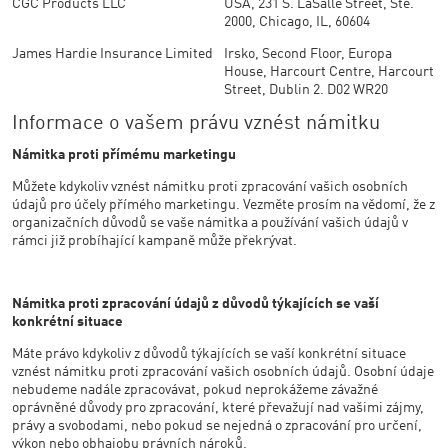
CGC Products LLC
USA, 231 S. LaSalle Street, Ste.
2000, Chicago, IL, 60604
James Hardie Insurance Limited
Irsko, Second Floor, Europa
House, Harcourt Centre, Harcourt
Street, Dublin 2. D02 WR20
Informace o vašem právu vznést námitku
Námitka proti přímému marketingu
Můžete kdykoliv vznést námitku proti zpracování vašich osobních
údajů pro účely přímého marketingu. Vezměte prosím na vědomí, že z
organizačních důvodů se vaše námitka a používání vašich údajů v
rámci již probíhající kampaně může překrývat.
Námitka proti zpracování údajů z důvodů týkajících se vaší
konkrétní situace
Máte právo kdykoliv z důvodů týkajících se vaší konkrétní situace
vznést námitku proti zpracování vašich osobních údajů. Osobní údaje
nebudeme nadále zpracovávat, pokud neprokážeme závažné
oprávněné důvody pro zpracování, které převažují nad vašimi zájmy,
právy a svobodami, nebo pokud se nejedná o zpracování pro určení,
výkon nebo obhajobu právních nároků.