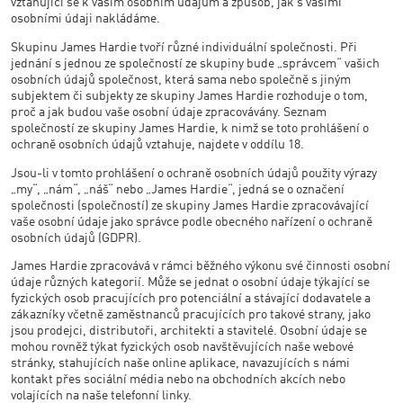
vztahující se k vašim osobním údajům a způsob, jak s vašimi
osobními údaji nakládáme.
Skupinu James Hardie tvoří různé individuální společnosti. Při
jednání s jednou ze společností ze skupiny bude „správcem“ vašich
osobních údajů společnost, která sama nebo společně s jiným
subjektem či subjekty ze skupiny James Hardie rozhoduje o tom,
proč a jak budou vaše osobní údaje zpracovávány. Seznam
společností ze skupiny James Hardie, k nimž se toto prohlášení o
ochraně osobních údajů vztahuje, najdete v oddílu 18.
Jsou-li v tomto prohlášení o ochraně osobních údajů použity výrazy
„my“, „nám“, „náš“ nebo „James Hardie“, jedná se o označení
společnosti (společností) ze skupiny James Hardie zpracovávající
vaše osobní údaje jako správce podle obecného nařízení o ochraně
osobních údajů (GDPR).
James Hardie zpracovává v rámci běžného výkonu své činnosti osobní
údaje různých kategorií. Může se jednat o osobní údaje týkající se
fyzických osob pracujících pro potenciální a stávající dodavatele a
zákazníky včetně zaměstnanců pracujících pro takové strany, jako
jsou prodejci, distributoři, architekti a stavitelé. Osobní údaje se
mohou rovněž týkat fyzických osob navštěvujících naše webové
stránky, stahujících naše online aplikace, navazujících s námi
kontakt přes sociální média nebo na obchodních akcích nebo
volajících na naše telefonní linky.