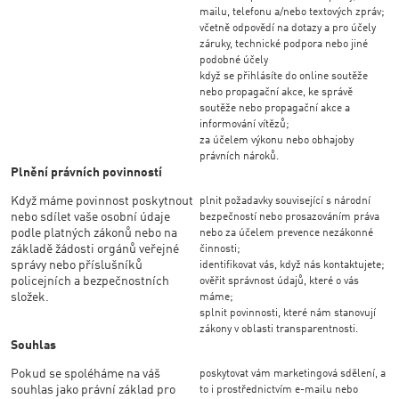
mailu, telefonu a/nebo textových zpráv;
včetně odpovědí na dotazy a pro účely
záruky, technické podpora nebo jiné
podobné účely
když se přihlásíte do online soutěže
nebo propagační akce, ke správě
soutěže nebo propagační akce a
informování vítězů;
za účelem výkonu nebo obhajoby
právních nároků.
Plnění právních povinností
Když máme povinnost poskytnout
plnit požadavky související s národní
nebo sdílet vaše osobní údaje
bezpečností nebo prosazováním práva
podle platných zákonů nebo na
nebo za účelem prevence nezákonné
základě žádosti orgánů veřejné
činnosti;
správy nebo příslušníků
identifikovat vás, když nás kontaktujete;
policejních a bezpečnostních
ověřit správnost údajů, které o vás
složek.
máme;
splnit povinnosti, které nám stanovují
zákony v oblasti transparentnosti.
Souhlas
Pokud se spoléháme na váš
poskytovat vám marketingová sdělení, a
souhlas jako právní základ pro
to i prostřednictvím e-mailu nebo