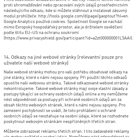
proti shromažďování nebo zpracování svých údajů prostřednictvím
následujícího odkazu, kde si můžete stáhnout a instalovat zásuvný
modul prohlížeče: http://tools.google.com/dlpage/gaoptout?hl=en.
Google Analytics používá cookies. Společnost Google se nachází
mimo Evropský hospodářský prostor, ale je držitelem osvědčení
podle štítu EU–US na ochranu soukromí
(https://www.privacyshield.gov/participant?id=a2zt000000001L5AAI).
14. Odkazy na jiné webové stránky (relevantní pouze pro
uživatele naší webové stránky)
Naše webové stránky mohou pro vaši potřebu obsahovat odkazy na
jiné stánky, které s námi nejsou spojeny. Při použití těchto odkazů
opustíte naši webovou stránku. Takové odkazované webové stránky
nekontrolujeme. Takové webové stránky mají svoje vlastní zásady a
postupy týkající se ochrany osobních údajů online a my nemůžeme
nést odpovědnost za postupy při ochraně osobních údajů ani za
obsah těchto webových stránek, které s námi nejsou spojeny. Pro
zamezení pochybností se uvádí, že toto prohlášení o ochraně
osobních údajů se nevztahuje na osobní údaje, které se rozhodnete
poskytnout webovým stránkám nespřízněných třetích stran.
Můžeme zobrazovat reklamu třetích stran. I tito zadavatelé reklamy