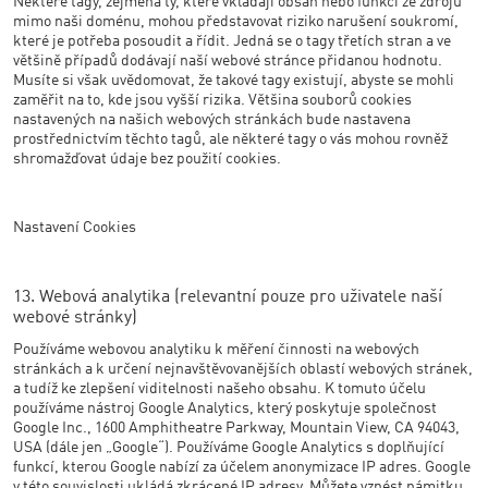
Některé tagy, zejména ty, které vkládají obsah nebo funkci ze zdrojů
mimo naši doménu, mohou představovat riziko narušení soukromí,
které je potřeba posoudit a řídit. Jedná se o tagy třetích stran a ve
většině případů dodávají naší webové stránce přidanou hodnotu.
Musíte si však uvědomovat, že takové tagy existují, abyste se mohli
zaměřit na to, kde jsou vyšší rizika. Většina souborů cookies
nastavených na našich webových stránkách bude nastavena
prostřednictvím těchto tagů, ale některé tagy o vás mohou rovněž
shromažďovat údaje bez použití cookies.
Nastavení Cookies
13. Webová analytika (relevantní pouze pro uživatele naší
webové stránky)
Používáme webovou analytiku k měření činnosti na webových
stránkách a k určení nejnavštěvovanějších oblastí webových stránek,
a tudíž ke zlepšení viditelnosti našeho obsahu. K tomuto účelu
používáme nástroj Google Analytics, který poskytuje společnost
Google Inc., 1600 Amphitheatre Parkway, Mountain View, CA 94043,
USA (dále jen „Google“). Používáme Google Analytics s doplňující
funkcí, kterou Google nabízí za účelem anonymizace IP adres. Google
v této souvislosti ukládá zkrácené IP adresy. Můžete vznést námitku