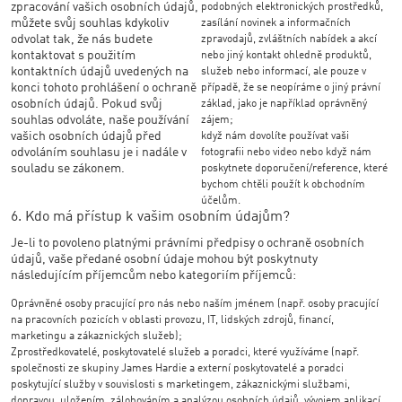
zpracování vašich osobních údajů,
podobných elektronických prostředků,
můžete svůj souhlas kdykoliv
zasílání novinek a informačních
odvolat tak, že nás budete
zpravodajů, zvláštních nabídek a akcí
kontaktovat s použitím
nebo jiný kontakt ohledně produktů,
kontaktních údajů uvedených na
služeb nebo informací, ale pouze v
konci tohoto prohlášení o ochraně
případě, že se neopíráme o jiný právní
osobních údajů. Pokud svůj
základ, jako je například oprávněný
souhlas odvoláte, naše používání
zájem;
vašich osobních údajů před
když nám dovolíte používat vaši
odvoláním souhlasu je i nadále v
fotografii nebo video nebo když nám
souladu se zákonem.
poskytnete doporučení/reference, které
bychom chtěli použít k obchodním
účelům.
6. Kdo má přístup k vašim osobním údajům?
Je-li to povoleno platnými právními předpisy o ochraně osobních
údajů, vaše předané osobní údaje mohou být poskytnuty
následujícím příjemcům nebo kategoriím příjemců:
Oprávněné osoby pracující pro nás nebo naším jménem (např. osoby pracující
na pracovních pozicích v oblasti provozu, IT, lidských zdrojů, financí,
marketingu a zákaznických služeb);
Zprostředkovatelé, poskytovatelé služeb a poradci, které využíváme (např.
společnosti ze skupiny James Hardie a externí poskytovatelé a poradci
poskytující služby v souvislosti s marketingem, zákaznickými službami,
dopravou, uložením, zálohováním a analýzou osobních údajů, vývojem aplikací,