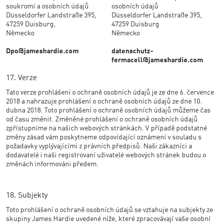
soukromí a osobních údajů
osobních údajů
Düsseldorfer Landstraße 395,
Düsseldorfer Landstraße 395,
47259 Duisburg,
47259 Duisburg
Německo
Německo
Dpo@jameshardie.com
datenschutz-
fermacell@jameshardie.com
17. Verze
Tato verze prohlášení o ochraně osobních údajů je ze dne 6. července
2018 a nahrazuje prohlášení o ochraně osobních údajů ze
dne 10.
dubna 2018. Toto prohlášení o ochraně osobních údajů můžeme čas
od času změnit. Změněné prohlášení o ochraně osobních údajů
zpřístupníme na našich webových stránkách. V případě podstatné
změny zásad vám poskytneme odpovídající oznámení v souladu s
požadavky vyplývajícími z právních předpisů. Naši zákazníci a
dodavatelé i naši registrovaní uživatelé webových stránek budou o
změnách informováni předem.
18. Subjekty
Toto prohlášení o ochraně osobních údajů se vztahuje na subjekty ze
skupiny James Hardie uvedené níže, které zpracovávají vaše osobní