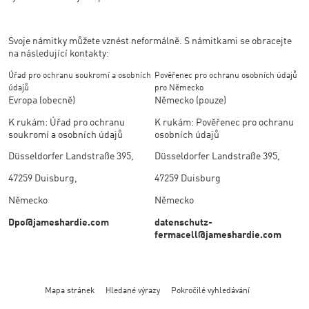
Svoje námitky můžete vznést neformálně. S námitkami se obracejte
na následující kontakty:
Úřad pro ochranu soukromí a osobních
Pověřenec pro ochranu osobních údajů
údajů
pro Německo
Evropa (obecně)
Německo (pouze)
K rukám: Úřad pro ochranu
K rukám: Pověřenec pro ochranu
soukromí a osobních údajů
osobních údajů
Düsseldorfer Landstraße 395,
Düsseldorfer Landstraße 395,
47259 Duisburg,
47259 Duisburg
Německo
Německo
Dpo@jameshardie.com
datenschutz-
fermacell@jameshardie.com
Mapa stránek
Hledané výrazy
Pokročilé vyhledávání