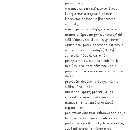
porozumět;
organizovat semináře, akce, školicí
kurzy a marketingové činnosti;
k prevenci podvodů a jiné trestné
činnosti;
ověřit správnost údajů, které o vás
máme, a lépe vám porozumět; vyřídit
vaši žádost v souvislosti s výkonem
vašich práv podle obecného nařízení o
ochraně osobních údajů (GDPR);
zpracování údajů, které nám
poskytujete o vašich zákaznících, k
účelům, pro které nám tyto údaje
poskytujete, a jako záznam o prodeji a
dodání;
provádění dodávek určených vám a
vašim zákazníkům;
umožnění správy pro strukturu
subjektu, řízení a podávání zpráv
managementu, správa kontaktů
organizace;
poskytovat vám marketingová sdělení, a
to i prostřednictvím e-mailu nebo
podobných elektronických prostředků,
zasílání novinek a informačních