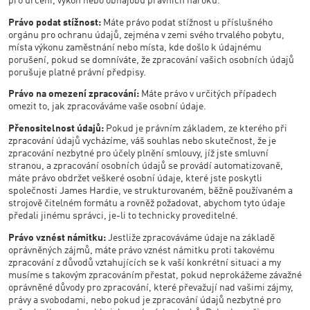
pro určení, výkon nebo obhajobu právních nároků.
Právo podat stížnost:
Máte právo podat stížnost u příslušného
orgánu pro ochranu údajů, zejména v zemi svého trvalého pobytu,
místa výkonu zaměstnání nebo místa, kde došlo k údajnému
porušení, pokud se domníváte, že zpracování vašich osobních údajů
porušuje platné právní předpisy.
Právo na omezení zpracování:
Máte právo v určitých případech
omezit to, jak zpracováváme vaše osobní údaje.
Přenositelnost údajů:
Pokud je právním základem, ze kterého při
zpracování údajů vycházíme, váš souhlas nebo skutečnost, že je
zpracování nezbytné pro účely plnění smlouvy, jíž jste smluvní
stranou, a zpracování osobních údajů se provádí automatizovaně,
máte právo obdržet veškeré osobní údaje, které jste poskytli
společnosti James Hardie, ve strukturovaném, běžně používaném a
strojově čitelném formátu a rovněž požadovat, abychom tyto údaje
předali jinému správci, je-li to technicky proveditelné.
Právo vznést námitku:
Jestliže zpracováváme údaje na základě
oprávněných zájmů, máte právo vznést námitku proti takovému
zpracování z důvodů vztahujících se k vaší konkrétní situaci a my
musíme s takovým zpracováním přestat, pokud neprokážeme závažné
oprávněné důvody pro zpracování, které převažují nad vašimi zájmy,
právy a svobodami, nebo pokud je zpracování údajů nezbytné pro