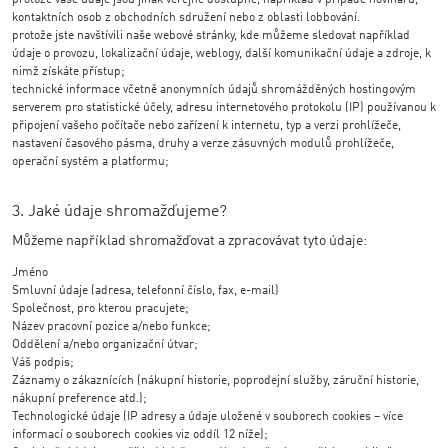
protože vaše údaje jsou jinak veřejně dostupné, například v případě novinářů,
kontaktních osob z obchodních sdružení nebo z oblasti lobbování.
protože jste navštívili naše webové stránky, kde můžeme sledovat například
údaje o provozu, lokalizační údaje, weblogy, další komunikační údaje a zdroje, k
nimž získáte přístup;
technické informace včetně anonymních údajů shromážděných hostingovým
serverem pro statistické účely, adresu internetového protokolu (IP) používanou k
připojení vašeho počítače nebo zařízení k internetu, typ a verzi prohlížeče,
nastavení časového pásma, druhy a verze zásuvných modulů prohlížeče,
operační systém a platformu;
3. Jaké údaje shromažďujeme?
Můžeme například shromažďovat a zpracovávat tyto údaje:
Jméno
Smluvní údaje (adresa, telefonní číslo, fax, e-mail)
Společnost, pro kterou pracujete;
Název pracovní pozice a/nebo funkce;
Oddělení a/nebo organizační útvar;
Váš podpis;
Záznamy o zákaznících (nákupní historie, poprodejní služby, záruční historie,
nákupní preference atd.);
Technologické údaje (IP adresy a údaje uložené v souborech cookies – více
informací o souborech cookies viz oddíl 12 níže);