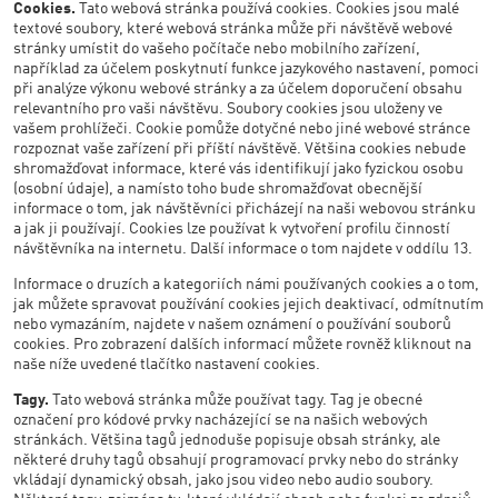
Cookies.
Tato webová stránka používá cookies. Cookies jsou malé
textové soubory, které webová stránka může při návštěvě webové
stránky umístit do vašeho počítače nebo mobilního zařízení,
například za účelem poskytnutí funkce jazykového nastavení, pomoci
při analýze výkonu webové stránky a za účelem doporučení obsahu
relevantního pro vaši návštěvu. Soubory cookies jsou uloženy ve
vašem prohlížeči. Cookie pomůže dotyčné nebo jiné webové stránce
rozpoznat vaše zařízení při příští návštěvě. Většina cookies nebude
shromažďovat informace, které vás identifikují jako fyzickou osobu
(osobní údaje), a namísto toho bude shromažďovat obecnější
informace o tom, jak návštěvníci přicházejí na naši webovou stránku
a jak ji používají. Cookies lze používat k vytvoření profilu činností
návštěvníka na internetu. Další informace o tom najdete v oddílu 13.
Informace o druzích a kategoriích námi používaných cookies a o tom,
jak můžete spravovat používání cookies jejich deaktivací, odmítnutím
nebo vymazáním, najdete v našem oznámení o používání souborů
cookies. Pro zobrazení dalších informací můžete rovněž kliknout na
naše níže uvedené tlačítko nastavení cookies.
Tagy.
Tato webová stránka může používat tagy. Tag je obecné
označení pro kódové prvky nacházející se na našich webových
stránkách. Většina tagů jednoduše popisuje obsah stránky, ale
některé druhy tagů obsahují programovací prvky nebo do stránky
vkládají dynamický obsah, jako jsou video nebo audio soubory.