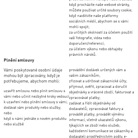
když procházíte naše webové stránky,
můžete používat určité soubory cookie;
když navštívíte naše platformy
sociálních médií, abychom se s vámi
mohli spojit;
za určitých okolností za účelem použití
vaší fotografie, videa nebo
doporučení/referencí;
za účelem výkonu nebo obhajoby
právních nároků.
Plnění smlouvy
Vámi poskytované osobní údaje
provádění dodávek určených vám a
mohou být zpracovány, když je
vašim zákazníkům;
potřebujeme, abychom mohli:
zřizovat a udržovat zákaznické účty;
přijmout, ověřit, zpracovat a doručit
uzavřít smlouvu nebo plnit smlouvu s
objednávky a vrácené zboží; fakturovat a
vámi nebo učinit nezbytné kroky vedoucí
zpracovávat platby;
k uzavření nebo plnění smlouvy s vámi;
zadávat a řídit objednávky od
dodávat vám produkty nebo služby;
dodavatelů; zpracovávat faktury a
nebo
provádět platby; provádět výměnu
když s námi jednáte o novém produktu
informací, včetně ukazatelů výkonu,
nebo službě
týkajících se zboží nebo služeb;
každodenní komunikace se zákazníky a
dodavateli prostřednictvím pošty, e-