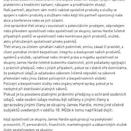
platebními a kreditními kartami, nákupem a prověřováním shody);
Naši partneři, abychom vám mohli nabízet společné produkty a služby ve
spojení s našimi produkty a službami nebo když tito partneři sponzorují naše
akce a konference nebo se jich účastní.
Jiné oprávněné třetí strany v souvislosti s potenciálním prodejem, odprodejem
nebo převodem společnosti nebo společností ze skupiny James Hardie (včetně
případných podílů ve společnosti) nebo kombinace jejich produktů, služeb,
aktiv, přidružených společností a/nebo podniků.
Třetí strany za účelem vymáhání našich podmínek, smluv, zásad či pravidel, s
cílem pomáhat chránit bezpečnost, integritu a dostupnost našich produktů,
systémů a služeb; uplatňovat nebo chránit práva a majetku společností ze
skupiny James Hardie (včetně duševního vlastnictví), plnit požadavky vyplývající
z právních předpisů, nebo v jiných případech, pokud se v dobré víře domníváme,
že poskytnutí údajů je vyžadováno zákonem (včetně odpovědi na zákonné
předvolání nebo jinou žádost policejních a bezpečnostních složek).
Policejní a bezpečnostní složky nebo orgány veřejné správy, pokud je to
nezbytné při dodržování platných zákonů.
Pokud je to povoleno platnými právními předpisy o ochraně osobních
údajů, vaše osobní údaje mohou být sdíleny s jinými členy a
zpracovány jinými členy ze skupiny James Hardie, mimo jiné včetně
subjektů uvedených v oddílu 18. Může k tomu například dojít:
když společnosti ze skupiny James Hardie spolupracují na poskytování
provozních, IT, personálních, finančních, marketingových a zákaznických služeb
jiným společnostem ze skupiny;