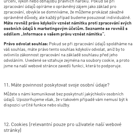
určení, výkon nebo obhajobu právních nároků. Pokud se při
zpracování údajů opíráme o oprávněný zájem jako základ pro
zpracování, obvykle se domníváme, že můžeme prokázat závažné
oprávněné důvody, ale každý případ budeme posuzovat individuálně.
Máte rovněž právo kdykoliv vznést námitku proti zpracování svých
osobních údajů k marketingovým účelům. Seznamte se rovněž s
oddílem „Informace o vašem právu vznést námitku“.
Právo odvolat souhlas:
Pokud se při zpracování údajů spoléháme na
váš souhlas, máte právo tento souhlas kdykoliv odvolat, aniž by to
ovlivnilo zákonnost zpracování na základě souhlasu před jeho
odvoláním. Uvedené se vztahuje zejména na soubory cookie, a proto
jsme na naší webové stránce zavedli funkci, která to podporuje.
11. Máte povinnost poskytovat svoje osobní údaje?
Můžete s námi komunikovat bez poskytnutí jakýchkoliv osobních
údajů. Upozorňujeme však, že v takovém případě vám nemusí být k
dispozici určité funkce nebo služby.
12. Cookies (relevantní pouze pro uživatele naší webové
stránky)