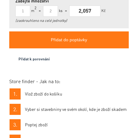
Zadejte množství
2
2,057
m
ks
Kč
=
=
(zaokrouhleno na celé jednotky)
Přidat do poptávky
Přidat k porovnání
Store finder - Jak na to:
Vlož zboží do košíku
Vyber si stavebniny ve svém okolí, kde je zboží skadem
Poptej zboží