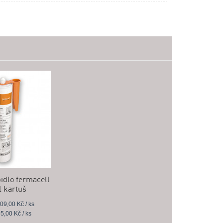
pidlo fermacell
l kartuš
09,00 Kč / ks
5,00 Kč / ks