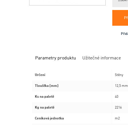
(zaokr
Př
Přid
Parametry produktu
Užitečné informace
Určení
Stěny
Tloušťka [mm]
12,5 m
Ks na paletě
40
Kg na paletě
2216
Ceníková jednotka
m2