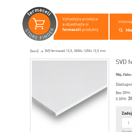
Vyhledejte prodejce
Infolink
a objednejte si
fermacell
produkty
SVD fermacell 12,5, 3000x 1250x 12,5 mm
Domů
SVD f
Obj. číslo
Dostupn
Bez DPH:
3
S DPH:
Zadej