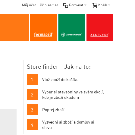
Můj účet
Přihlásit se
Porovnat
Košík
Store finder - Jak na to:
Vlož zboží do košíku
Vyber si stavebniny ve svém okolí,
kde je zboží skadem
Poptej zboží
Vyzvedni si zboží a domluv si
slevu