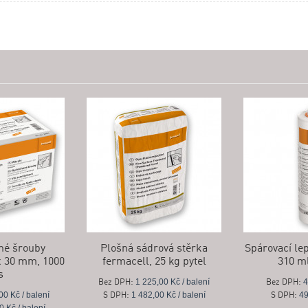
né šrouby
Plošná sádrová stěrka
Spárovací le
x 30 mm, 1000
fermacell, 25 kg pytel
310 m
s
1 225,00 Kč / balení
4
Bez DPH:
Bez DPH:
00 Kč / balení
1 482,00 Kč / balení
49
S DPH:
S DPH: