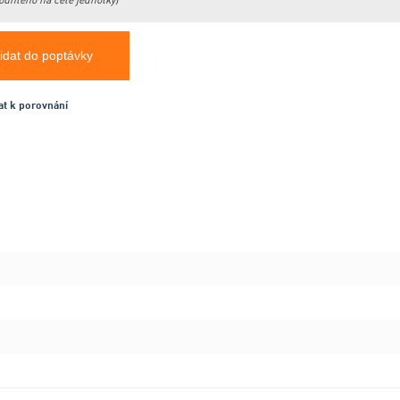
ouhleno na celé jednotky)
idat do poptávky
at k porovnání
m