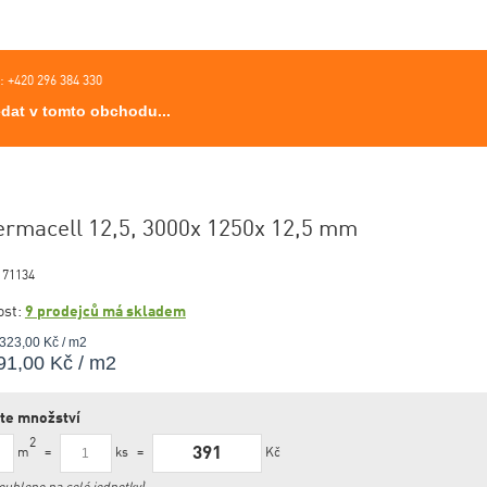
a: +420 296 384 330
ermacell 12,5, 3000x 1250x 12,5 mm
:
71134
ost:
9 prodejců má skladem
323,00 Kč / m2
91,00 Kč / m2
te množství
2
391
m
ks
Kč
=
=