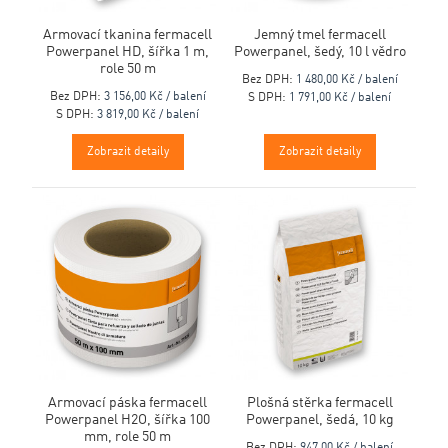
Armovací tkanina fermacell
Jemný tmel fermacell
Powerpanel HD, šířka 1 m,
Powerpanel, šedý, 10 l vědro
role 50 m
Bez DPH:
1 480,00 Kč / balení
Bez DPH:
3 156,00 Kč / balení
S DPH:
1 791,00 Kč / balení
S DPH:
3 819,00 Kč / balení
Zobrazit detaily
Zobrazit detaily
Armovací páska fermacell
Plošná stěrka fermacell
Powerpanel H2O, šířka 100
Powerpanel, šedá, 10 kg
mm, role 50 m
Bez DPH:
947,00 Kč / balení