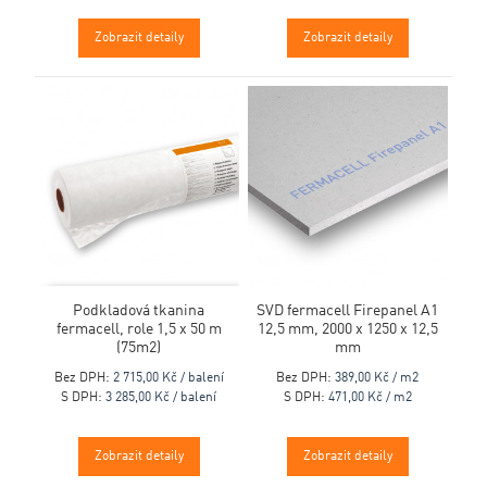
Zobrazit detaily
Zobrazit detaily
Podkladová tkanina
SVD fermacell Firepanel A1
fermacell, role 1,5 x 50 m
12,5 mm, 2000 x 1250 x 12,5
(75m2)
mm
Bez DPH:
2 715,00 Kč / balení
Bez DPH:
389,00 Kč / m2
S DPH:
3 285,00 Kč / balení
S DPH:
471,00 Kč / m2
Zobrazit detaily
Zobrazit detaily