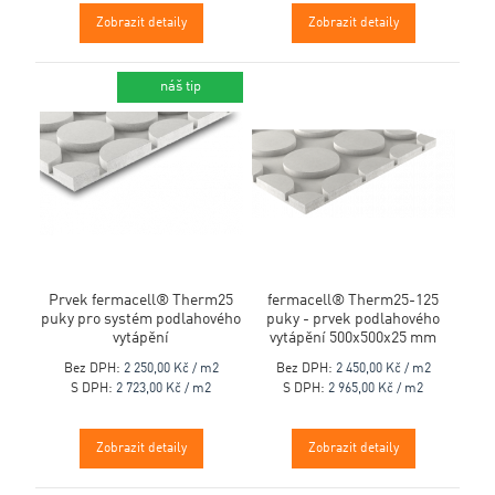
Zobrazit detaily
Zobrazit detaily
novinka
náš tip
Prvek fermacell® Therm25
fermacell® Therm25-125
puky pro systém podlahového
puky - prvek podlahového
vytápění
vytápění 500x500x25 mm
Bez DPH:
2 250,00 Kč / m2
Bez DPH:
2 450,00 Kč / m2
S DPH:
2 723,00 Kč / m2
S DPH:
2 965,00 Kč / m2
Zobrazit detaily
Zobrazit detaily