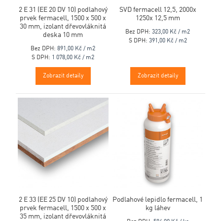
2 E 31 (EE 20 DV 10) podlahový
SVD fermacell 12,5, 2000x
prvek fermacell, 1500 x 500 x
1250x 12,5 mm
30 mm, izolant dřevovláknitá
Bez DPH:
323,00 Kč / m2
deska 10 mm
S DPH:
391,00 Kč / m2
Bez DPH:
891,00 Kč / m2
S DPH:
1 078,00 Kč / m2
Zobrazit detaily
Zobrazit detaily
2 E 33 (EE 25 DV 10) podlahový
Podlahové lepidlo fermacell, 1
prvek fermacell, 1500 x 500 x
kg láhev
35 mm, izolant dřevovláknitá